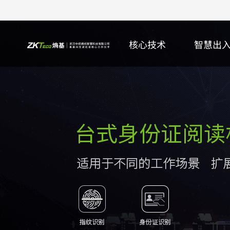
核心技术
智慧出
核心研究院
智能门禁
身份证阅读机具
ZKTeco+
行业
服务公告
公司动态
更多>>
多模态生物识别智能门禁终端
内置式身份证阅读机具
更多>>
智慧园区
服务&公告
更多>>
更
万
身
指
智
软
更
生物识别智能门禁控制器
台式身份证阅读机具
智慧校园
安全&通告
门
更
射
智
彩
射频卡识别智能门禁控制器
手持式身份证阅读机具
智慧零售
更多>>
百
多
智
培
更多>>
更多>>
更多>>
更
更
更
更
智能停车
人证核验
客户端软件
在线支持
智能车牌识别终端
手持式智能人证核验终端
ZKTime熵基智能考勤管理系统
常见问题
X
智
智