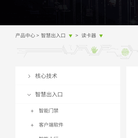
智能道闸
多功能智能人证核验终端
E-ZKEco Pro熵基时间&安全精细化管理
在线客服
通
访
更
无人值守自助终端
更多>>
系统
申请熵基科技授权
磁
更
更多>>
ZKTime微服务器
更多>>
更
产品中心
>
智慧出入口
>
读卡器
▼
▼
智能锁
生物识别模块
更多>>
混合生物识别智能锁
指纹模块
智
百
家用/办公智能锁
指静脉模块
热
人
核心技术
智能挂锁
人脸识别模块
智
百
更多>>
更多>>
更
更
智慧出入口
电子识别
智能门禁
智能卡
超
客户端软件
RFID电子标签
闭