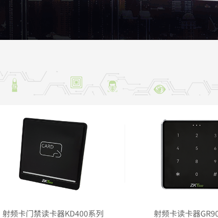
过式金属探测门
客闸机终端
多>>
更多>>
温度采集器
性物质探测立柱
多>>
虹膜采集器
多>>
更多>>
智能视频
客户端软件
智能信息屏
人脸识别服
能摄像机
傲慧识多模态后台比对系统
慧眼感知信息屏系
熵基百傲慧识人脸
成像摄像机
证魔方访客管理系统
会议门牌
更多>>
能盒子
傲慧识CTID可信身份认证平台
会议一体机
多>>
多>>
更多>>
门禁辅材
可视对讲
市防盗门
门口机
门器
室内机
射频卡门禁读卡器KD400系列
射频卡读卡器GR9