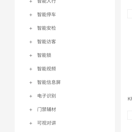
智能人行
915MHZ系列
发
智能停车
更多>>
更
读卡器
智能安检
智能访客
生物识别读卡器
智能锁
射频卡读卡器
更多>>
智能视频
智能信息屏
电子识别
K
门禁辅材
可视对讲