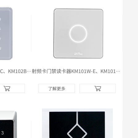
射频卡门禁读头KM102W-TC、KM102BP-TC（支持非法拆机报警）
射频卡门禁读卡器KM101W-E、KM101BP-E；KM101W-M、KM101BP-M
了解更多