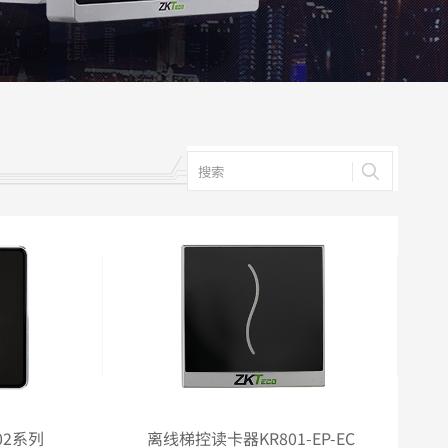
务器
列
服务器
02系列
离线梯控读卡器KR801-EP-EC