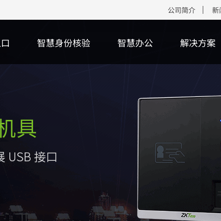
公司简介
新
入口
智慧身份核验
智慧办公
解决方案
核心算法
客户端软件
多功能读卡器
智能考勤
场景
下载中心
行业动态
核心平台
智能人行
二维码识别终
智能消费
售后服务
多>>
傲瑞达管理平台
份证读卡器
纹识别智能考勤终端
慧身份核验
件包
多>>
更多>>
智能三辊闸
二维码识别模组
面部识别智能消费
产品保修政策
禁系统管理平台
多>>
频卡识别智能考勤终端
慧人行
页
智能翼闸
更多>>
离线式智能消费终
防伪查询
傲瑞达管理平台
模态生物识别智能考勤终端
慧停车
训视频
智能摆闸
在线式智能消费终
服务站点查询
多>>
多>>
多>>
多>>
更多>>
更多>>
更多>>
智能安检
智能访客终端
ZKTeco+硬件产品
智能访客
生物识别采
射线安全检查设备
能访客终端
能云终端
多功能智能访客终
指纹采集器