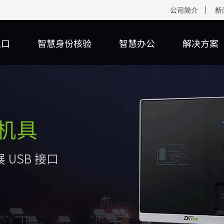
公司简介
新
入口
智慧身份核验
智慧办公
解决方案
核心算法
客户端软件
多功能读卡器
智能考勤
场景
下载中心
行业动态
核心平台
智能人行
二维码识别终
智能消费
售后服务
多>>
傲瑞达管理平台
份证读卡器
纹识别智能考勤终端
慧身份核验
件包
多>>
更多>>
智能三辊闸
二维码识别模组
面部识别智能消费
产品保修政策
禁系统管理平台
多>>
频卡识别智能考勤终端
慧人行
页
智能翼闸
更多>>
离线式智能消费终
防伪查询
傲瑞达管理平台
模态生物识别智能考勤终端
慧停车
训视频
智能摆闸
在线式智能消费终
服务站点查询
多>>
多>>
多>>
多>>
更多>>
更多>>
更多>>
智能安检
智能访客终端
ZKTeco+硬件产品
智能访客
生物识别采
射线安全检查设备
能访客终端
能云终端
多功能智能访客终
指纹采集器