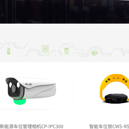
过式金属探测门
客闸机终端
多>>
更多>>
温度采集器
性物质探测立柱
多>>
虹膜采集器
多>>
更多>>
智能视频
客户端软件
智能信息屏
人脸识别服
能摄像机
傲慧识多模态后台比对系统
慧眼感知信息屏系
熵基百傲慧识人脸
成像摄像机
证魔方访客管理系统
会议门牌
更多>>
能盒子
傲慧识CTID可信身份认证平台
会议一体机
多>>
多>>
更多>>
门禁辅材
可视对讲
市防盗门
门口机
门器
室内机
新能源车位管理相机CP-IPC300
智能车位锁CWS-RS-