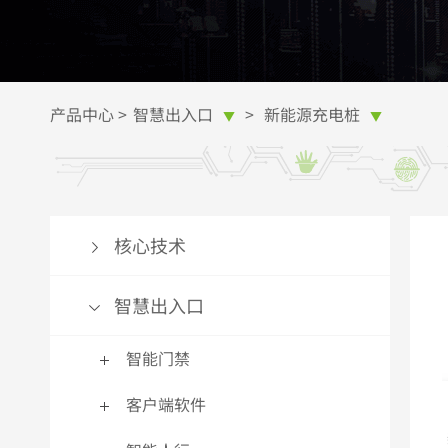
智能道闸
多功能智能人证核验终端
E-ZKEco Pro熵基时间&安全精细化管理
在线客服
通
访
更
无人值守自助终端
更多>>
系统
申请熵基科技授权
磁
更
更多>>
ZKTime微服务器
更多>>
更
产品中心
>
智慧出入口
>
新能源充电桩
▼
▼
智能锁
生物识别模块
更多>>
混合生物识别智能锁
指纹模块
智
百
家用/办公智能锁
指静脉模块
热
人
核心技术
智能挂锁
人脸识别模块
智
百
更多>>
更多>>
更
更
智慧出入口
电子识别
智能门禁
智能卡
超
客户端软件
RFID电子标签
闭