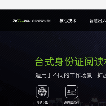
核心技术
智慧出
核心研究院
智能门禁
身份证阅读机具
ZKTeco+
行业
服务公告
公司动态
更多>>
多模态生物识别智能门禁终端
内置式身份证阅读机具
更多>>
智慧园区
服务&公告
更多>>
更
万
身
指
智
软
更
生物识别智能门禁控制器
台式身份证阅读机具
智慧校园
安全&通告
门
更
射
智
彩
射频卡识别智能门禁控制器
手持式身份证阅读机具
智慧零售
更多>>
百
多
智
培
更多>>
更多>>
更多>>
更
更
更
更
智能停车
人证核验
客户端软件
在线支持
智能车牌识别终端
手持式智能人证核验终端
ZKTime熵基智能考勤管理系统
常见问题
X
智
智