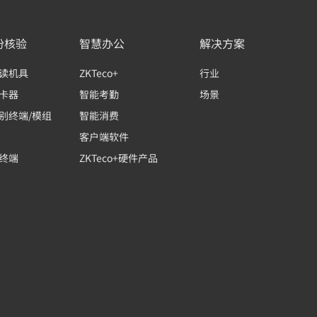
份核验
智慧办公
解决方案
读机具
ZKTeco+
行业
卡器
智能考勤
场景
别终端/模组
智能消费
客户端软件
终端
ZKTeco+硬件产品