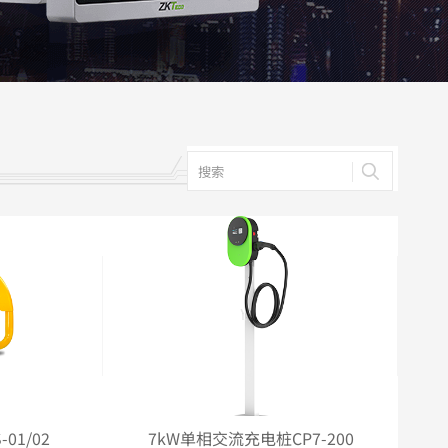
务器
列
服务器
01/02
7kW单相交流充电桩CP7-200