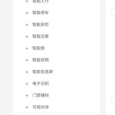
智能人行
915MHZ系列
发
智能停车
更多>>
更
读卡器
智能安检
智能访客
生物识别读卡器
智能锁
射频卡读卡器
更多>>
智能视频
智能信息屏
电子识别
门禁辅材
可视对讲